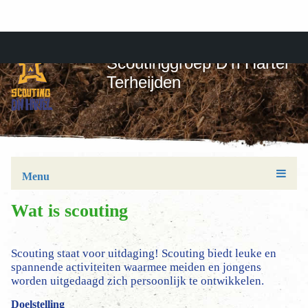
Scoutinggroep D'n Hartel
Terheijden
Menu
Wat is scouting
Scouting staat voor uitdaging! Scouting biedt leuke en
spannende activiteiten waarmee meiden en jongens
worden uitgedaagd zich persoonlijk te ontwikkelen.
Doelstelling