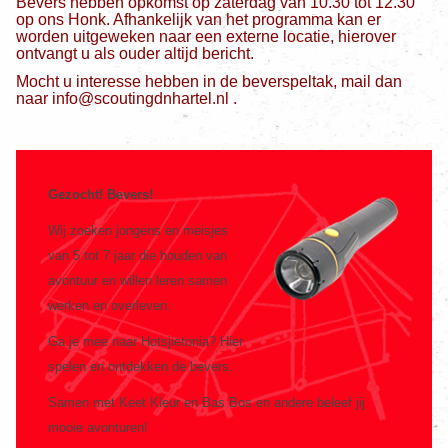
Bevers hebben opkomst op zaterdag van 10.30 tot 12.30
op ons Honk. Afhankelijk van het programma kan er
worden uitgeweken naar een externe locatie, hierover
ontvangt u als ouder altijd bericht.
Mocht u interesse hebben in de beverspeltak, mail dan
naar info@scoutingdnhartel.nl .
Gezocht! Bevers!
Wij zoeken jongens en meisjes
van 5 tot 7 jaar die houden van
avontuur en willen leren samen
werken en overleven.
Ga je mee naar Hotsjietonia? Hier
spelen en ontdekken de bevers.
Samen met Keet Kleur en Bas Bos en andere beleef jij
mooie avonturen!