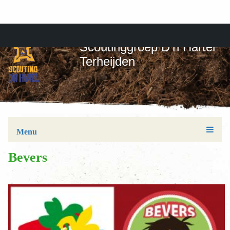
Scoutinggroep D'n Hartel
Terheijden
Menu
Bevers